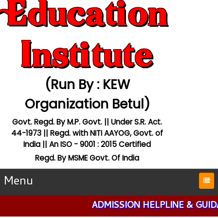
Education
Institute
(Run By : KEW
Organization Betul)
Govt. Regd. By M.P. Govt. || Under S.R. Act.
44-1973 || Regd. with NITI AAYOG, Govt. of
India ||
An ISO - 9001 : 2015 Certified
Regd. By MSME Govt. Of India
Menu
ADMISSION HELPLINE & GUIDANCE Pl