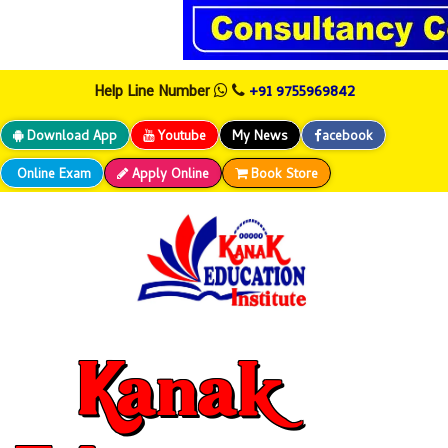
+91 9755969842
Help Line Number
Download App
Youtube
My News
acebook
Online Exam
Apply Online
Book Store
Kanak