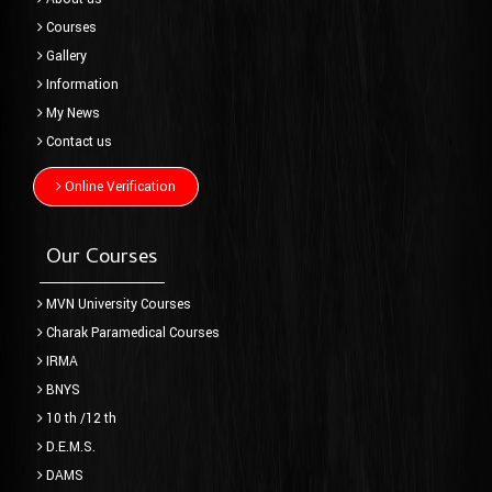
Courses
Gallery
Information
My News
Contact us
Online Verification
Our Courses
MVN University Courses
Charak Paramedical Courses
IRMA
BNYS
10 th /12 th
D.E.M.S.
DAMS