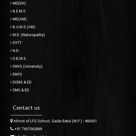
MD(EH)
B.E.M.S
MD(AM)
B.A.M.S (AM)
M.D. (Naturopathy)
DYTT
N.D.
D.B.M.S.
DNYS (University)
DNYS
DCMS & ED
CMS & ED
Contact us
Infront of LFS School, Sadar Betul (M.P.) - 460001
+91 7697063869